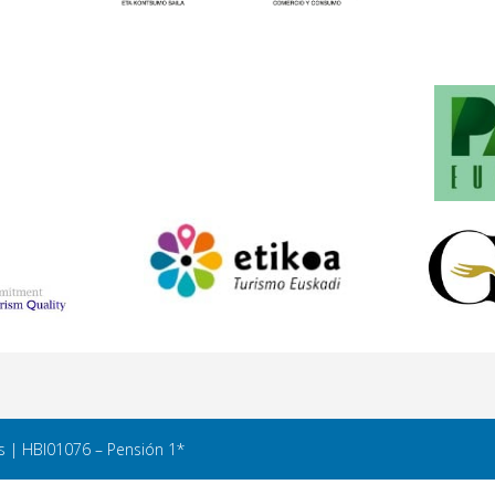
s | HBI01076 – Pensión 1*