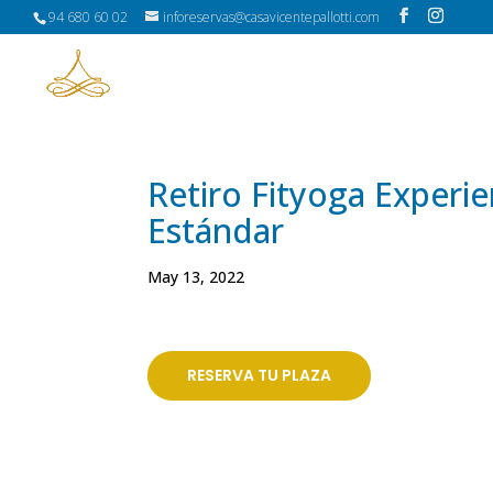
94 680 60 02
inforeservas@casavicentepallotti.com
HABITACIONES
Retiro Fityoga Experie
Estándar
May 13, 2022
RESERVA TU PLAZA