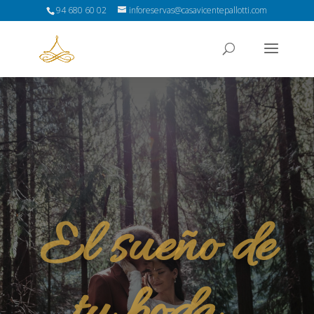
94 680 60 02
inforeservas@casavicentepallotti.com
El sueño de