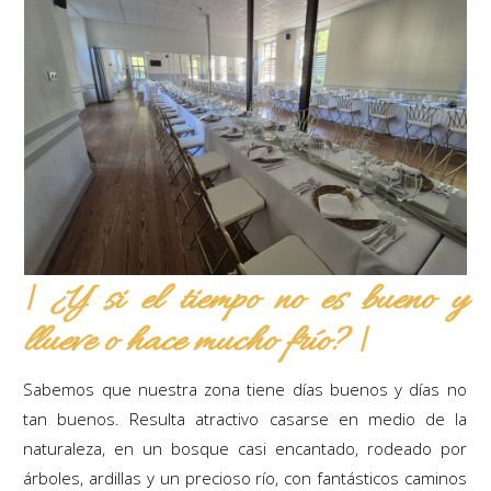
| ¿Y si el tiempo no es bueno y
llueve o hace mucho frío? |
Sabemos que nuestra zona tiene días buenos y días no
tan buenos. Resulta atractivo casarse en medio de la
naturaleza, en un bosque casi encantado, rodeado por
árboles, ardillas y un precioso río, con fantásticos caminos